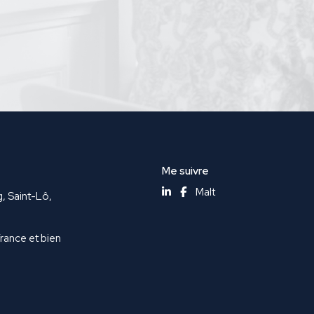
Me suivre
Malt
g, Saint-Lô,
France et bien