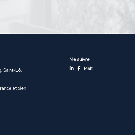
Me suivre
Malt
g, Saint-Lô,
France et bien