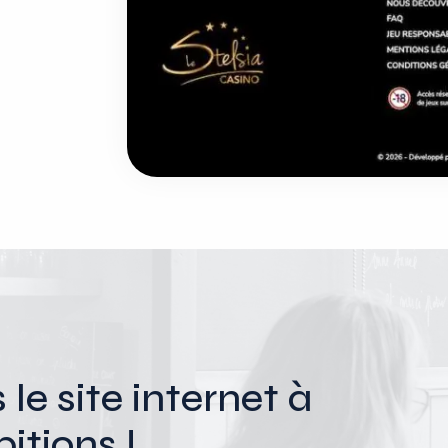
e site internet à
itions !