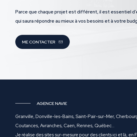
Parce que chaque projet est différent, il est essentiel d’
qui saura répondre au mieux à vos besoins et à votre bud
ME CONTACTER
AGENCE NAVIE
Granville, Donville-les-Bains, Saint-Pair-sur-Mer, Cherbour
Coutances, Avranches, Caen, Rennes, Québec…
Je réalise des sites sur-mesure pour des clients ici et là, en 